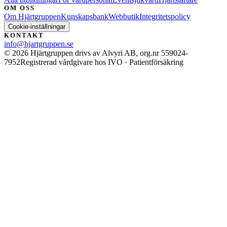
OM OSS
Om Hjärtgruppen
Kunskapsbank
Webbutik
Integritetspolicy
Cookie-inställningar
KONTAKT
info@hjartgruppen.se
©
2026
Hjärtgruppen drivs av Alvyri AB, org.nr 559024-
7952
Registrerad vårdgivare hos IVO · Patientförsäkring