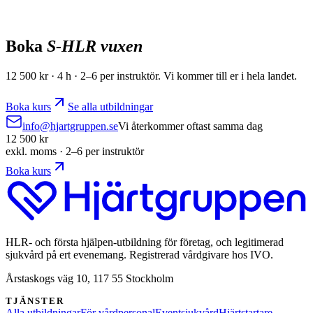
2 h
Max 15
7 900
kr
exkl. moms
Boka kurs
Boka
S-HLR vuxen
12 500
kr ·
4 h
·
2–6 per instruktör
. Vi kommer till er i hela landet.
Boka kurs
Se alla utbildningar
info@hjartgruppen.se
Vi återkommer oftast samma dag
12 500
kr
exkl. moms ·
2–6 per instruktör
Boka kurs
HLR- och första hjälpen-utbildning för företag, och legitimerad
sjukvård på ert evenemang. Registrerad vårdgivare hos IVO.
Årstaskogs väg 10, 117 55 Stockholm
TJÄNSTER
Alla utbildningar
För vårdpersonal
Eventsjukvård
Hjärtstartare