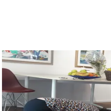
PRIS FÖR HELA GRUPPEN
12 500
kr
exkl. moms
Längd
4 h
Deltagare
2–6 per instruktör
Plats
Hos er, eller i vår lokal i Stockholm
Boka kurs
info@hjartgruppen.se
Vi återkommer oftast samma dag