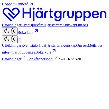
Hoppa till innehållet
Utbildningar
Eventsjukvård
Hjärtstartare
Kunskap
Om oss
Boka kurs
Utbildningar
Eventsjukvård
Hjärtstartare
Kunskap
Om oss
Mejla oss:
info@hjartgruppen.se
Boka kurs
Utbildningar
För vårdpersonal
S-HLR vuxen