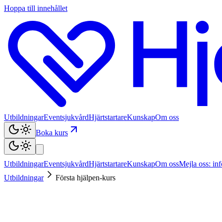
Hoppa till innehållet
Utbildningar
Eventsjukvård
Hjärtstartare
Kunskap
Om oss
Boka kurs
Utbildningar
Eventsjukvård
Hjärtstartare
Kunskap
Om oss
Mejla oss: in
Utbildningar
Första hjälpen-kurs