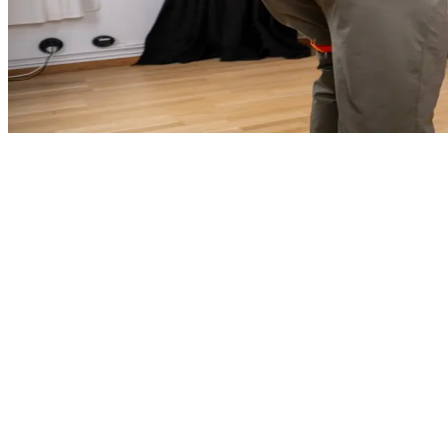
av 5
Registrerad vårdgivare hos IVO
All vård vi utför omfattas av patientförsäkring.
Legitimerad vårdpersonal, certifierad av HLR-r