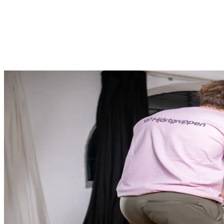
Första hjälpen — fullständig (L-ABCDE)
10 900
kr
3,5 h