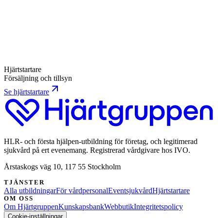
Hjärtstartare utomhus — skåp och placering
Utomhus krävs uppvärmt och isolerat skåp, larmat men olåst.
Här står temperaturkraven för batteri och elektroder, och
varför utomhus ofta slår en placering inne.
6 min
Hjärtstartare
Försäljning och tillsyn
Se hjärtstartare
HLR- och första hjälpen-utbildning för företag, och legitimerad
sjukvård på ert evenemang. Registrerad vårdgivare hos IVO.
Årstaskogs väg 10, 117 55 Stockholm
TJÄNSTER
Alla utbildningar
För vårdpersonal
Eventsjukvård
Hjärtstartare
OM OSS
Om Hjärtgruppen
Kunskapsbank
Webbutik
Integritetspolicy
Cookie-inställningar