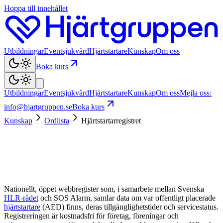
Hoppa till innehållet
Utbildningar
Eventsjukvård
Hjärtstartare
Kunskap
Om oss
Boka kurs
Utbildningar
Eventsjukvård
Hjärtstartare
Kunskap
Om oss
Mejla oss:
info@hjartgruppen.se
Boka kurs
Kunskap
Ordlista
Hjärtstartarregistret
Nationellt, öppet webbregister som, i samarbete mellan Svenska
HLR-rådet
och SOS Alarm, samlar data om var offentligt placerade
hjärtstartare
(AED) finns, deras tillgänglighetstider och service­status.
Registreringen är kostnadsfri för företag, föreningar och