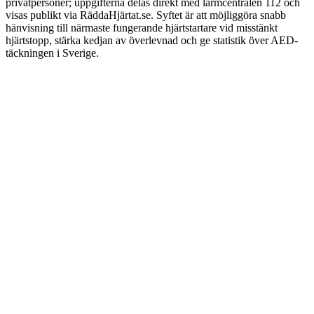
privatpersoner; uppgifterna delas direkt med larmcentralen 112 och
visas publikt via RäddaHjärtat.se. Syftet är att möjliggöra snabb
hänvisning till närmaste fungerande hjärtstartare vid misstänkt
hjärtstopp, stärka kedjan av överlevnad och ge statistik över AED-
täckningen i Sverige.
FRÅN LÄSNING TILL HANDLING
En hjärtstartare gör nytta först när
någon vågar använda den.
Vi säljer och installerar hjärtstartare, sköter tillsynen av dem och
utbildar personalen som ska använda dem. Träning på hjärtstartare
ingår i HLR-kursen.
Se hjärtstartare
Service och tillsyn
info@hjartgruppen.se
Vi
återkommer oftast samma dag
LÄS VIDARE
Mer om
hjärtstartare
.
Hela kunskapsbanken