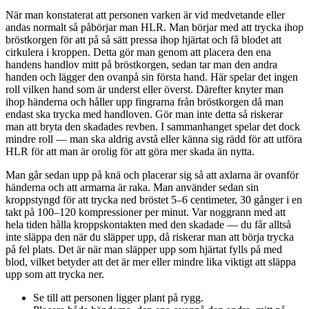
När man konstaterat att personen varken är vid medvetande eller
andas normalt så påbörjar man HLR. Man börjar med att trycka ihop
bröstkorgen för att på så sätt pressa ihop hjärtat och få blodet att
cirkulera i kroppen. Detta gör man genom att placera den ena
handens handlov mitt på bröstkorgen, sedan tar man den andra
handen och lägger den ovanpå sin första hand. Här spelar det ingen
roll vilken hand som är underst eller överst. Därefter knyter man
ihop händerna och håller upp fingrarna från bröstkorgen då man
endast ska trycka med handloven. Gör man inte detta så riskerar
man att bryta den skadades revben. I sammanhanget spelar det dock
mindre roll — man ska aldrig avstå eller känna sig rädd för att utföra
HLR för att man är orolig för att göra mer skada än nytta.
Man går sedan upp på knä och placerar sig så att axlarna är ovanför
händerna och att armarna är raka. Man använder sedan sin
kroppstyngd för att trycka ned bröstet 5–6 centimeter, 30 gånger i en
takt på 100–120 kompressioner per minut. Var noggrann med att
hela tiden hålla kroppskontakten med den skadade — du får alltså
inte släppa den när du släpper upp, då riskerar man att börja trycka
på fel plats. Det är när man släpper upp som hjärtat fylls på med
blod, vilket betyder att det är mer eller mindre lika viktigt att släppa
upp som att trycka ner.
Se till att personen ligger plant på rygg.