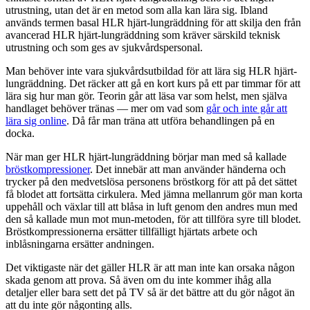
utrustning, utan det är en metod som alla kan lära sig. Ibland
används termen basal HLR hjärt-lungräddning för att skilja den från
avancerad HLR hjärt-lungräddning som kräver särskild teknisk
utrustning och som ges av sjukvårdspersonal.
Man behöver inte vara sjukvårdsutbildad för att lära sig HLR hjärt-
lungräddning. Det räcker att gå en kort kurs på ett par timmar för att
lära sig hur man gör. Teorin går att läsa var som helst, men själva
handlaget behöver tränas — mer om vad som
går och inte går att
lära sig online
. Då får man träna att utföra behandlingen på en
docka.
När man ger HLR hjärt-lungräddning börjar man med så kallade
bröstkompressioner
. Det innebär att man använder händerna och
trycker på den medvetslösa personens bröstkorg för att på det sättet
få blodet att fortsätta cirkulera. Med jämna mellanrum gör man korta
uppehåll och växlar till att blåsa in luft genom den andres mun med
den så kallade mun mot mun-metoden, för att tillföra syre till blodet.
Bröstkompressionerna ersätter tillfälligt hjärtats arbete och
inblåsningarna ersätter andningen.
Det viktigaste när det gäller HLR är att man inte kan orsaka någon
skada genom att prova. Så även om du inte kommer ihåg alla
detaljer eller bara sett det på TV så är det bättre att du gör något än
att du inte gör någonting alls.