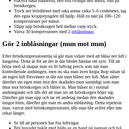
Placera båda händerna, den ena ovanpå den andra, mitt på
bröstkorgen.
Tryck ner bröstbenet med raka armar cirka 5–6 centimeter, tag
den egna kroppstyngden till hjälp. Håll en takt på 100–120
kompressioner per minut.
Släpp upp bröstkorgen helt mellan varje tryck.
Varva 30 kompressioner med 2
inblåsningar
.
Gör 2 inblåsningar (mun mot mun)
Efter bröstkompressionerna så går man vidare med att blåsa ner luft i
lungorna. Detta är för att det är där blodet hämtar sitt syre. Till att
börja med så skapar man en fri luftväg precis som när man
kontrollerade andningen, men nu ska man även knipa ihop näsan så
att ingen luft försvinner ut där när man blåser ner luft. Man sätter
därefter sin egen mun mot den skadades mun samtidigt som man
tittar mot bröstkorgen och blåser in. Man blåser in i normal
andningstakt och tills det att man ser att bröstkorgen höjer sig.
Därefter går man upp och tar ett andetag medan den skadades
lungor töms, därefter gör man en andra inblåsning. Detta repeterar
man, varvat med bröstkompressioner, tills man blir avlöst eller inte
orkar längre.
Se till att personen har fria luftvägar.
Böj huvudet bakåt med hjälp av en hand på pannan och två