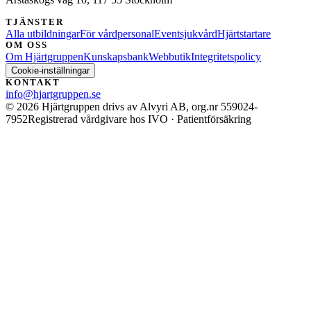
TJÄNSTER
Alla utbildningar
För vårdpersonal
Eventsjukvård
Hjärtstartare
OM OSS
Om Hjärtgruppen
Kunskapsbank
Webbutik
Integritetspolicy
Cookie-inställningar
KONTAKT
info@hjartgruppen.se
©
2026
Hjärtgruppen drivs av Alvyri AB, org.nr 559024-
7952
Registrerad vårdgivare hos IVO · Patientförsäkring