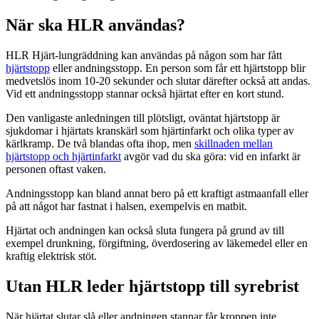
När ska HLR användas?
HLR Hjärt-lungräddning kan användas på någon som har fått
hjärtstopp
eller andningsstopp. En person som får ett hjärtstopp blir
medvetslös inom 10-20 sekunder och slutar därefter också att andas.
Vid ett andningsstopp stannar också hjärtat efter en kort stund.
Den vanligaste anledningen till plötsligt, oväntat hjärtstopp är
sjukdomar i hjärtats kranskärl som hjärtinfarkt och olika typer av
kärlkramp. De två blandas ofta ihop, men
skillnaden mellan
hjärtstopp och hjärtinfarkt
avgör vad du ska göra: vid en infarkt är
personen oftast vaken.
Andningsstopp kan bland annat bero på ett kraftigt astmaanfall eller
på att något har fastnat i halsen, exempelvis en matbit.
Hjärtat och andningen kan också sluta fungera på grund av till
exempel drunkning, förgiftning, överdosering av läkemedel eller en
kraftig elektrisk stöt.
Utan HLR leder hjärtstopp till syrebrist
När hjärtat slutar slå eller andningen stannar får kroppen inte