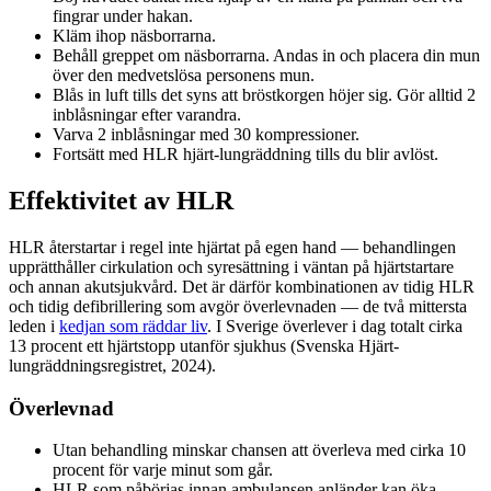
fingrar under hakan.
Kläm ihop näsborrarna.
Behåll greppet om näsborrarna. Andas in och placera din mun
över den medvetslösa personens mun.
Blås in luft tills det syns att bröstkorgen höjer sig. Gör alltid 2
inblåsningar efter varandra.
Varva 2 inblåsningar med 30 kompressioner.
Fortsätt med HLR hjärt-lungräddning tills du blir avlöst.
Effektivitet av HLR
HLR återstartar i regel inte hjärtat på egen hand — behandlingen
upprätthåller cirkulation och syresättning i väntan på hjärtstartare
och annan akutsjukvård. Det är därför kombinationen av tidig HLR
och tidig defibrillering som avgör överlevnaden — de två mittersta
leden i
kedjan som räddar liv
. I Sverige överlever i dag totalt cirka
13 procent ett hjärtstopp utanför sjukhus (Svenska Hjärt-
lungräddningsregistret, 2024).
Överlevnad
Utan behandling minskar chansen att överleva med cirka 10
procent för varje minut som går.
HLR som påbörjas innan ambulansen anländer kan öka