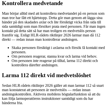
Kontrollera medvetande
Man börjar alltid med att kontrollera medvetandet på en person som
man tror har fått ett hjärtstopp. Detta gör man genom att lägga sina
händer på den skadades axlar och lite försiktigt vicka från sida till
sida samtidigt som man försöker prata med personen. Får man ingen
kontakt på detta sätt så har man troligen en medvetslös person
framför sig. Enligt HLR-rådets riktlinjer 2026 larmar man då 112
direkt — redan innan man kontrollerar andningen.
Skaka personen försiktigt i axlarna och försök få kontakt med
personen.
Om personen reagerar, stanna kvar och larma vid behov.
Om personen inte reagerar på tilltal, larma 112 direkt och
kontrollera därefter andningen.
Larma 112 direkt vid medvetslöshet
Sedan HLR-rådets riktlinjer 2026 gäller att man larmar 112 så snart
man konstaterat att personen är medvetslös — redan innan
andningskontrollen. Aktivera mobilens högtalarfunktion så att du
kan följa larmoperatörens instruktioner samtidigt som du har
händerna fria.