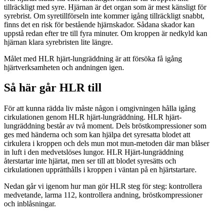
tillräckligt med syre. Hjärnan är det organ som är mest känsligt för
syrebrist. Om syretillförseln inte kommer igång tillräckligt snabbt,
finns det en risk för bestående hjärnskador. Sådana skador kan
uppstå redan efter tre till fyra minuter. Om kroppen är nedkyld kan
hjärnan klara syrebristen lite längre.
Målet med HLR hjärt-lungräddning är att försöka få igång
hjärtverksamheten och andningen igen.
Så här går HLR till
För att kunna rädda liv måste någon i omgivningen hålla igång
cirkulationen genom HLR hjärt-lungräddning. HLR hjärt-
lungräddning består av två moment. Dels bröstkompressioner som
ges med händerna och som kan hjälpa det syresatta blodet att
cirkulera i kroppen och dels mun mot mun-metoden där man blåser
in luft i den medvetslöses lungor. HLR Hjärt-lungräddning
återstartar inte hjärtat, men ser till att blodet syresätts och
cirkulationen upprätthålls i kroppen i väntan på en hjärtstartare.
Nedan går vi igenom hur man gör HLR steg för steg: kontrollera
medvetande, larma 112, kontrollera andning, bröstkompressioner
och inblåsningar.