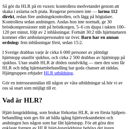
Så gör du HLR på en vuxen: kontrollera medvetandet genom att
skaka i axlarna och prata. Reagerar personen inte —
larma 112
direkt
, redan före andningskontrollen, och lägg på högtalare.
Kontrollera sedan andningen. Andas hon inte normalt, ge 30
bröstkompressioner mitt på bröstkorgen, 5–6 cm djupa i takten 100–
120 per minut, följt av 2 inblåsningar. Fortsätt 30:2 tills hjärtstartaren
kommer eller ambulanspersonalen tar över.
Barn har en annan
ordning:
fem inblåsningar först, sedan 15:2.
I Sverige drabbas varje år cirka 6 000 personer av plötsligt
hjärtstopp utanför sjukhus, och cirka 2 500 drabbas av hjärtstopp på
sjukhus. Utan snabb HLR är döden oundviklig — men den som får
HLR och tidig hjärtstartsbehandling har goda chanser att räddas.
Hjärtgruppen erbjuder
HLR utbildning
.
Gör en intresseanmälan till någon av våra utbildningar så hör vi av
oss så snart som möjligt till er.
Vad är HLR?
Hjärt-lungräddning, som brukar förkortas HLR, är en första hjälpen-
behandling som ges för att hålla igång hjärtverksamheten och
andningen hos någon som har fått hjärtstopp. För att göra den
enklaste formen av HLR hjärt-lungräddning behövs det ingen