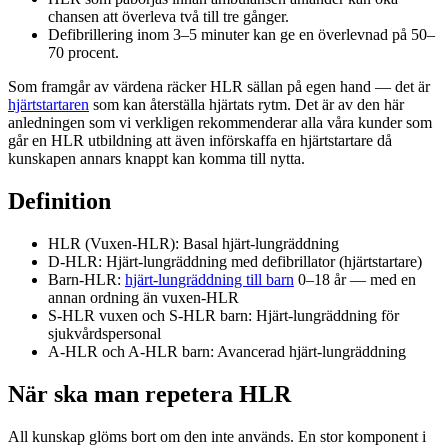
chansen att överleva två till tre gånger.
Defibrillering inom 3–5 minuter kan ge en överlevnad på 50–
70 procent.
Som framgår av värdena räcker HLR sällan på egen hand — det är
hjärtstartaren
som kan återställa hjärtats rytm. Det är av den här
anledningen som vi verkligen rekommenderar alla våra kunder som
går en HLR utbildning att även införskaffa en hjärtstartare då
kunskapen annars knappt kan komma till nytta.
Definition
HLR (Vuxen-HLR): Basal hjärt-lungräddning
D-HLR: Hjärt-lungräddning med defibrillator (hjärtstartare)
Barn-HLR:
hjärt-lungräddning till barn
0–18 år — med en
annan ordning än vuxen-HLR
S-HLR vuxen och S-HLR barn: Hjärt-lungräddning för
sjukvårdspersonal
A-HLR och A-HLR barn: Avancerad hjärt-lungräddning
När ska man repetera HLR
All kunskap glöms bort om den inte används. En stor komponent i