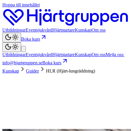
Hoppa till innehållet
Utbildningar
Eventsjukvård
Hjärtstartare
Kunskap
Om oss
Boka kurs
Utbildningar
Eventsjukvård
Hjärtstartare
Kunskap
Om oss
Mejla oss:
info@hjartgruppen.se
Boka kurs
Kunskap
Guider
HLR (Hjärt-lungräddning)