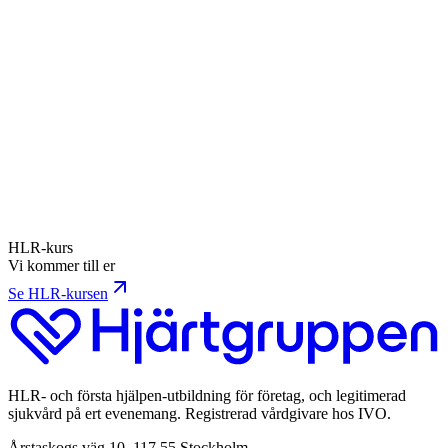
pumpa blod förlorar hjärnan…
2 min
HLR & HJÄRTSTOPP
Hjärtstopp eller hjärtinfarkt — skillnaden
Vid infarkt är personen oftast vaken och har ont. Vid
hjärtstopp är hen medvetslös och andas inte normalt.
Skillnaden avgör vad du ska göra de närmaste minuterna.
8 min
HLR-kurs
Vi kommer till er
Se HLR-kursen
HLR- och första hjälpen-utbildning för företag, och legitimerad
sjukvård på ert evenemang. Registrerad vårdgivare hos IVO.
Årstaskogs väg 10, 117 55 Stockholm