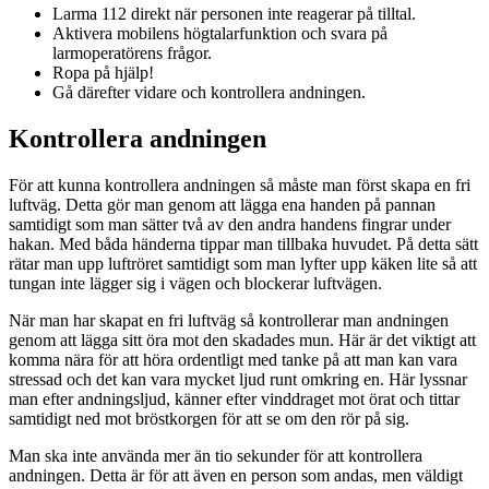
Larma 112 direkt när personen inte reagerar på tilltal.
Aktivera mobilens högtalarfunktion och svara på
larmoperatörens frågor.
Ropa på hjälp!
Gå därefter vidare och kontrollera andningen.
Kontrollera andningen
För att kunna kontrollera andningen så måste man först skapa en fri
luftväg. Detta gör man genom att lägga ena handen på pannan
samtidigt som man sätter två av den andra handens fingrar under
hakan. Med båda händerna tippar man tillbaka huvudet. På detta sätt
rätar man upp luftröret samtidigt som man lyfter upp käken lite så att
tungan inte lägger sig i vägen och blockerar luftvägen.
När man har skapat en fri luftväg så kontrollerar man andningen
genom att lägga sitt öra mot den skadades mun. Här är det viktigt att
komma nära för att höra ordentligt med tanke på att man kan vara
stressad och det kan vara mycket ljud runt omkring en. Här lyssnar
man efter andningsljud, känner efter vinddraget mot örat och tittar
samtidigt ned mot bröstkorgen för att se om den rör på sig.
Man ska inte använda mer än tio sekunder för att kontrollera
andningen. Detta är för att även en person som andas, men väldigt