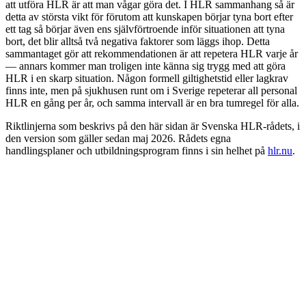
att utföra HLR är att man vågar göra det. I HLR sammanhang så är
detta av största vikt för förutom att kunskapen börjar tyna bort efter
ett tag så börjar även ens självförtroende inför situationen att tyna
bort, det blir alltså två negativa faktorer som läggs ihop. Detta
sammantaget gör att rekommendationen är att repetera HLR varje år
— annars kommer man troligen inte känna sig trygg med att göra
HLR i en skarp situation. Någon formell giltighetstid eller lagkrav
finns inte, men på sjukhusen runt om i Sverige repeterar all personal
HLR en gång per år, och samma intervall är en bra tumregel för alla.
Riktlinjerna som beskrivs på den här sidan är Svenska HLR-rådets, i
den version som gäller sedan maj 2026. Rådets egna
handlingsplaner och utbildningsprogram finns i sin helhet på
hlr.nu
.
FRÅN LÄSNING TILL HANDLING
Att läsa om HLR är en sak. Att ha gjort
det är en annan.
Vi håller HLR-kurser med hjärtstartare för företag, föreningar och
vårdpersonal. Vi kommer till er, priset gäller hela gruppen och all
utrustning ingår.