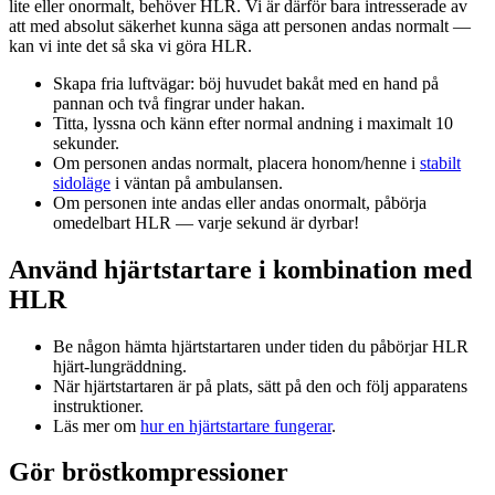
lite eller onormalt, behöver HLR. Vi är därför bara intresserade av
att med absolut säkerhet kunna säga att personen andas normalt —
kan vi inte det så ska vi göra HLR.
Skapa fria luftvägar: böj huvudet bakåt med en hand på
pannan och två fingrar under hakan.
Titta, lyssna och känn efter normal andning i maximalt 10
sekunder.
Om personen andas normalt, placera honom/henne i
stabilt
sidoläge
i väntan på ambulansen.
Om personen inte andas eller andas onormalt, påbörja
omedelbart HLR — varje sekund är dyrbar!
Använd hjärtstartare i kombination med
HLR
Be någon hämta hjärtstartaren under tiden du påbörjar HLR
hjärt-lungräddning.
När hjärtstartaren är på plats, sätt på den och följ apparatens
instruktioner.
Läs mer om
hur en hjärtstartare fungerar
.
Gör bröstkompressioner