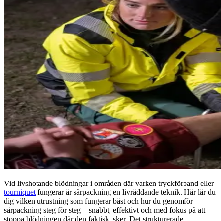
Vid livshotande blödningar i områden där varken tryckförband eller
tourniquet
fungerar är sårpackning en livräddande teknik. Här lär du
dig vilken utrustning som fungerar bäst och hur du genomför
sårpackning steg för steg – snabbt, effektivt och med fokus på att
stoppa blödningen där den faktiskt sker. Det strukturerade