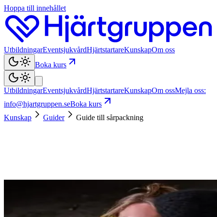
Hoppa till innehållet
Utbildningar
Eventsjukvård
Hjärtstartare
Kunskap
Om oss
Boka kurs
Utbildningar
Eventsjukvård
Hjärtstartare
Kunskap
Om oss
Mejla oss:
info@hjartgruppen.se
Boka kurs
Kunskap
Guider
Guide till sårpackning