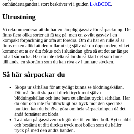
omhändertagandet i stort beskriver vi i guiden
L-ABCDE
.
Utrustning
Vi rekommenderar att du har en lämplig gasväv för sårpackning. Det
finns flera olika sorter att få tag på, men en z-vikt gasväv i en
kompakt förpackning är ofta att föredra. Om du har en rulle så är
finns risken alltid att den rullar ut sig själv när du öppnar den, vilket
kommer att ta av ditt fokus och i slutändan göra så att det tar längre
tid att sårpacka. Har du inte detta så tar du så klart det som finns
tillhands, en skortärm som du kan riva av i tunnare stycken.
Så här sårpackar du
Skopa ur sårhålan för att tydligt kunna se blödningskällan.
Ditt mål är att skapa ett direkt tryck mot själva
blödningskällan och inte bara ett allmänt tryck i sårhålan. Har
du otur och inte får tillräckligt bra tryck mot den specifika
punkten kan du behöva göra om hela sårpackningen då det
ändå fortsätter att blöda.
Ta ändan på gasväven och gör det till en liten boll. Byt snabbt
och bestämt ut ditt direkta tryck mot bollen som du håller
tryck på med den andra handen.