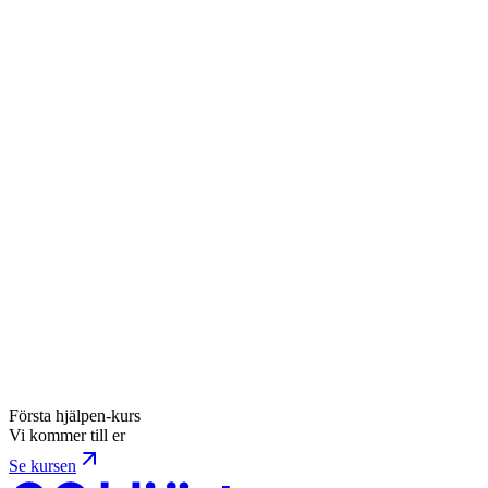
13 min
FÖRSTA HJÄLPEN
Avsliten kroppsdel
En avsliten kroppsdel tappar syre direkt, och tiden avgör om
den går att sy tillbaka. Så stoppar du blödningen, tar hand om
kroppsdelen och larmar rätt.
2 min
MEDICINSKA TILLSTÅND
Benbrott
Benbrott eller frakturer kan uppstå vid många typer av
olyckor, och det är många faktorer som spelar in. Har man
otur kan det räcka med att halka på…
2 min
Första hjälpen-kurs
Vi kommer till er
Se kursen