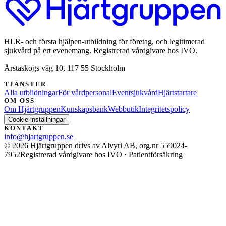
HLR- och första hjälpen-utbildning för företag, och legitimerad
sjukvård på ert evenemang. Registrerad vårdgivare hos IVO.
Årstaskogs väg 10, 117 55 Stockholm
TJÄNSTER
Alla utbildningar
För vårdpersonal
Eventsjukvård
Hjärtstartare
OM OSS
Om Hjärtgruppen
Kunskapsbank
Webbutik
Integritetspolicy
Cookie-inställningar
KONTAKT
info@hjartgruppen.se
©
2026
Hjärtgruppen drivs av Alvyri AB, org.nr 559024-
7952
Registrerad vårdgivare hos IVO · Patientförsäkring