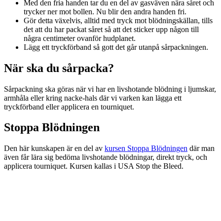
Med den fria handen tar du en del av gasväven nära såret och
trycker ner mot bollen. Nu blir den andra handen fri.
Gör detta växelvis, alltid med tryck mot blödningskällan, tills
det att du har packat såret så att det sticker upp någon till
några centimeter ovanför hudplanet.
Lägg ett tryckförband så gott det går utanpå sårpackningen.
När ska du sårpacka?
Sårpackning ska göras när vi har en livshotande blödning i ljumskar,
armhåla eller kring nacke-hals där vi varken kan lägga ett
tryckförband eller applicera en tourniquet.
Stoppa Blödningen
Den här kunskapen är en del av
kursen Stoppa Blödningen
där man
även får lära sig bedöma livshotande blödningar, direkt tryck, och
applicera tourniquet. Kursen kallas i USA Stop the Bleed.
FRÅN LÄSNING TILL HANDLING
Att läsa om det är en sak. Att ha gjort det