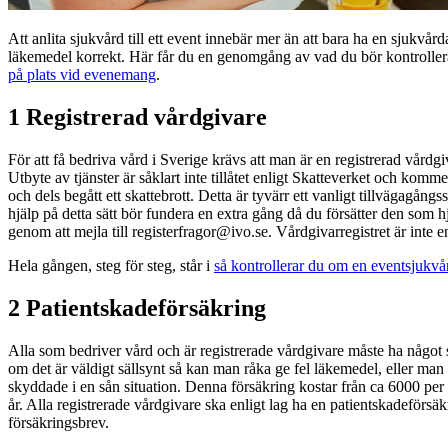
Att anlita sjukvård till ett event innebär mer än att bara ha en sjukvård
läkemedel korrekt. Här får du en genomgång av vad du bör kontrollera
på plats vid evenemang
.
1 Registrerad vårdgivare
För att få bedriva vård i Sverige krävs att man är en registrerad vård
Utbyte av tjänster är såklart inte tillåtet enligt Skatteverket och kom
och dels begått ett skattebrott. Detta är tyvärr ett vanligt tillvägagång
hjälp på detta sätt bör fundera en extra gång då du försätter den som h
genom att mejla till registerfragor@ivo.se. Vårdgivarregistret är inte 
Hela gången, steg för steg, står i
så kontrollerar du om en eventsjukvår
2 Patientskadeförsäkring
Alla som bedriver vård och är registrerade vårdgivare måste ha något 
om det är väldigt sällsynt så kan man råka ge fel läkemedel, eller ma
skyddade i en sån situation. Denna försäkring kostar från ca 6000 per
år. Alla registrerade vårdgivare ska enligt lag ha en patientskadeförsäk
försäkringsbrev.