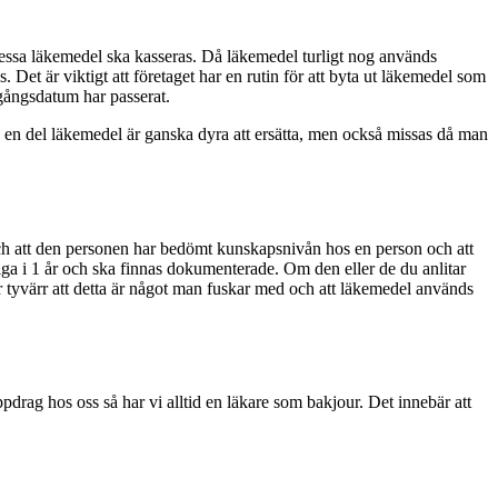
dessa läkemedel ska kasseras. Då läkemedel turligt nog används
et är viktigt att företaget har en rutin för att byta ut läkemedel som
utgångsdatum har passerat.
 då en del läkemedel är ganska dyra att ersätta, men också missas då man
och att den personen har bedömt kunskapsnivån hos en person och att
ltiga i 1 år och ska finnas dokumenterade. Om den eller de du anlitar
r tyvärr att detta är något man fuskar med och att läkemedel används
pdrag hos oss så har vi alltid en läkare som bakjour. Det innebär att