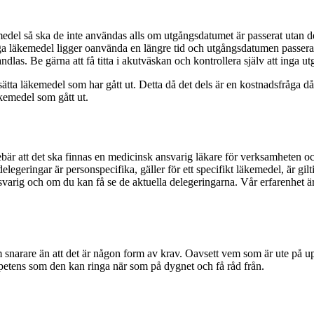
medel så ska de inte användas alls om utgångsdatumet är passerat utan 
 läkemedel ligger oanvända en längre tid och utgångsdatumen passeras. D
andlas. Be gärna att få titta i akutväskan och kontrollera själv att inga 
 ersätta läkemedel som har gått ut. Detta då det dels är en kostnadsfråga
läkemedel som gått ut.
nebär att det ska finnas en medicinsk ansvarig läkare för verksamheten 
delegeringar är personspecifika, gäller för ett specifikt läkemedel, är gi
varig och om du kan få se de aktuella delegeringarna. Vår erfarenhet ä
m snarare än att det är någon form av krav. Oavsett vem som är ute på up
etens som den kan ringa när som på dygnet och få råd från.