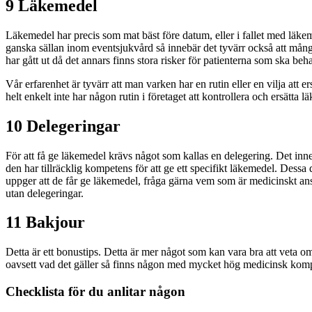
9 Läkemedel
Läkemedel har precis som mat bäst före datum, eller i fallet med läke
ganska sällan inom eventsjukvård så innebär det tyvärr också att många
har gått ut då det annars finns stora risker för patienterna som ska beh
Vår erfarenhet är tyvärr att man varken har en rutin eller en vilja att
helt enkelt inte har någon rutin i företaget att kontrollera och ersätta 
10 Delegeringar
För att få ge läkemedel krävs något som kallas en delegering. Det in
den har tillräcklig kompetens för att ge ett specifikt läkemedel. Dessa 
uppger att de får ge läkemedel, fråga gärna vem som är medicinskt ans
utan delegeringar.
11 Bakjour
Detta är ett bonustips. Detta är mer något som kan vara bra att veta o
oavsett vad det gäller så finns någon med mycket hög medicinsk komp
Checklista för du anlitar någon