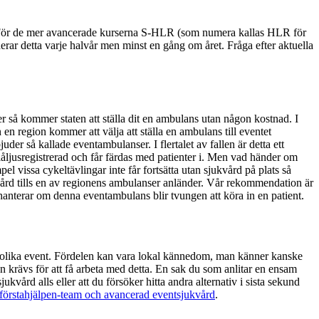
. För de mer avancerade kurserna S-HLR (som numera kallas HLR för
r detta varje halvår men minst en gång om året. Fråga efter aktuella
r så kommer staten att ställa dit en ambulans utan någon kostnad. I
 en region kommer att välja att ställa en ambulans till eventet
uder så kallade eventambulanser. I flertalet av fallen är detta ett
n blåljusregistrerad och får färdas med patienter i. Men vad händer om
 vissa cykeltävlingar inte får fortsätta utan sjukvård på plats så
 vård tills en av regionens ambulanser anländer. Vår rekommendation är
t hanterar om denna eventambulans blir tvungen att köra in en patient.
 på olika event. Fördelen kan vara lokal kännedom, man känner kanske
n krävs för att få arbeta med detta. En sak du som anlitar en ensam
kvård alls eller att du försöker hitta andra alternativ i sista sekund
 förstahjälpen‑team och avancerad eventsjukvård
.