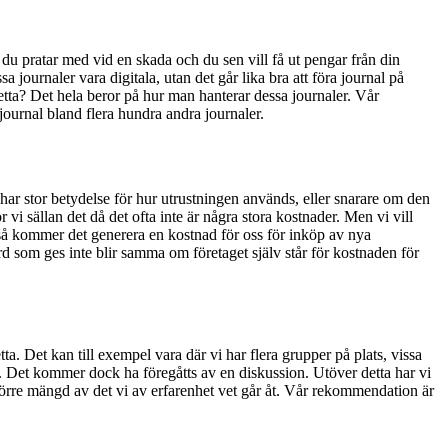
du pratar med vid en skada och du sen vill få ut pengar från din
journaler vara digitala, utan det går lika bra att föra journal på
tta? Det hela beror på hur man hanterar dessa journaler. Vår
 journal bland flera hundra andra journaler.
ar stor betydelse för hur utrustningen används, eller snarare om den
vi sällan det då det ofta inte är några stora kostnader. Men vi vill
opp så kommer det generera en kostnad för oss för inköp av nya
ård som ges inte blir samma om företaget själv står för kostnaden för
tta. Det kan till exempel vara där vi har flera grupper på plats, vissa
 Det kommer dock ha föregåtts av en diskussion. Utöver detta har vi
rre mängd av det vi av erfarenhet vet går åt. Vår rekommendation är