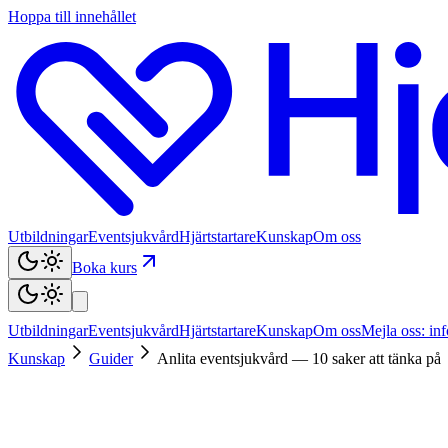
Hoppa till innehållet
Utbildningar
Eventsjukvård
Hjärtstartare
Kunskap
Om oss
Boka kurs
Utbildningar
Eventsjukvård
Hjärtstartare
Kunskap
Om oss
Mejla oss: in
Kunskap
Guider
Anlita eventsjukvård — 10 saker att tänka på