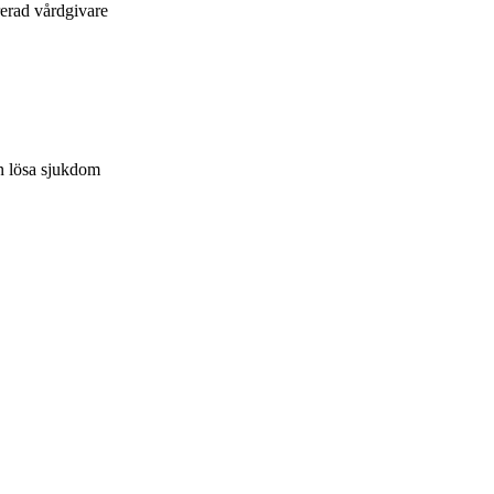
rerad vårdgivare
an lösa sjukdom
l den sista.
idrottsevenemang, mässor och företagsarrangemang, i hela landet.
erkommer oftast samma dag