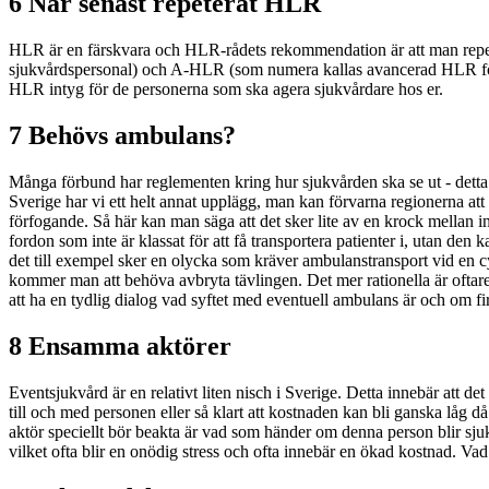
6 När senast repeterat HLR
HLR är en färskvara och HLR-rådets rekommendation är att man repe
sjukvårdspersonal) och A-HLR (som numera kallas avancerad HLR för s
HLR intyg för de personerna som ska agera sjukvårdare hos er.
7 Behövs ambulans?
Många förbund har reglementen kring hur sjukvården ska se ut - detta g
Sverige har vi ett helt annat upplägg, man kan förvarna regionerna att 
förfogande. Så här kan man säga att det sker lite av en krock mellan int
fordon som inte är klassat för att få transportera patienter i, utan den 
det till exempel sker en olycka som kräver ambulanstransport vid en cy
kommer man att behöva avbryta tävlingen. Det mer rationella är oftare
att ha en tydlig dialog vad syftet med eventuell ambulans är och om fir
8 Ensamma aktörer
Eventsjukvård är en relativt liten nisch i Sverige. Detta innebär att
till och med personen eller så klart att kostnaden kan bli ganska låg 
aktör speciellt bör beakta är vad som händer om denna person blir sjuk e
vilket ofta blir en onödig stress och ofta innebär en ökad kostnad. V