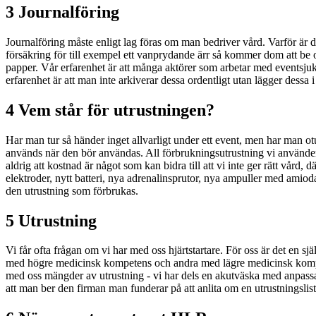
3 Journalföring
Journalföring måste enligt lag föras om man bedriver vård. Varför är d
försäkring för till exempel ett vanprydande ärr så kommer dom att be om
papper. Vår erfarenhet är att många aktörer som arbetar med eventsju
erfarenhet är att man inte arkiverar dessa ordentligt utan lägger dessa i
4 Vem står för utrustningen?
Har man tur så händer inget allvarligt under ett event, men har man o
används när den bör användas. All förbrukningsutrustning vi använder för
aldrig att kostnad är något som kan bidra till att vi inte ger rätt vård,
elektroder, nytt batteri, nya adrenalinsprutor, nya ampuller med amioda
den utrustning som förbrukas.
5 Utrustning
Vi får ofta frågan om vi har med oss hjärtstartare. För oss är det en sjä
med högre medicinsk kompetens och andra med lägre medicinsk kompeten
med oss mängder av utrustning - vi har dels en akutväska med anpass
att man ber den firman man funderar på att anlita om en utrustningslist