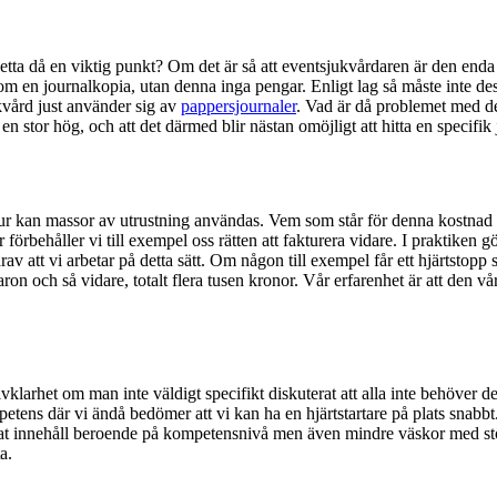
etta då en viktig punkt? Om det är så att eventsjukvårdaren är den enda 
 en journalkopia, utan denna inga pengar. Enligt lag så måste inte dessa 
kvård just använder sig av
pappersjournaler
. Vad är då problemet med de
 en stor hög, och att det därmed blir nästan omöjligt att hitta en specifik
tur kan massor av utrustning användas. Vem som står för denna kostnad h
behåller vi till exempel oss rätten att fakturera vidare. I praktiken gör 
 därav att vi arbetar på detta sätt. Om någon till exempel får ett hjärtst
ron och så vidare, totalt flera tusen kronor. Vår erfarenhet är att den v
lvklarhet om man inte väldigt specifikt diskuterat att alla inte behöver de
s där vi ändå bedömer att vi kan ha en hjärtstartare på plats snabbt.
at innehåll beroende på kompetensnivå men även mindre väskor med stö
a.