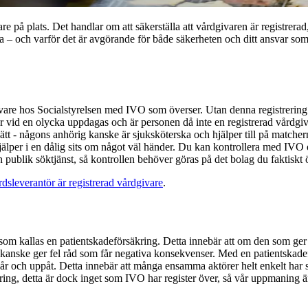
are på plats. Det handlar om att säkerställa att vårdgivaren är registrerad,
 – och varför det är avgörande för både säkerheten och ditt ansvar so
givare hos Socialstyrelsen med IVO som överser. Utan denna registrering
mer vid en olycka uppdagas och är personen då inte en registrerad vårdgiv
ssätt - någons anhörig kanske är sjuksköterska och hjälper till på matchern
jälper i en dålig sits om något väl händer. Du kan kontrollera med IVO o
en publik söktjänst, så kontrollen behöver göras på det bolag du faktiskt
dsleverantör är registrerad vårdgivare
.
som kallas en patientskadeförsäkring. Detta innebär att om den som ger 
n kanske ger fel råd som får negativa konsekvenser. Med en patientskad
 år och uppåt. Detta innebär att många ensamma aktörer helt enkelt har 
ring, detta är dock inget som IVO har register över, så vår uppmaning är a