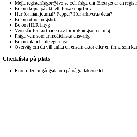
Mejla registerfragor@ivo.se och fråga om företaget är en regist
Be om kopia på aktuellt försäkringsbrev
Hur för man journal? Papper? Hur arkiveras detta?
Be om utrustningslista
Be om HLR intyg
Vem står för kostnaden av förbrukningsutrustning
Fråga vem som är medicinska ansvarig
Be om aktuella delegeringar
Överväg om du vill anlita en ensam aktör eller en firma som k
Checklista på plats
Kontrollera utgångsdatum på några läkemedel
FRÅN LÄSNING TILL HANDLING
Sjukvård på plats, från första besökaren til
Vi bemannar evenemang med sjuksköterskor och läkare — festivaler, 
Läs om eventsjukvård
Begär offert
info@hjartgruppen.se
Vi åt
LÄS VIDARE