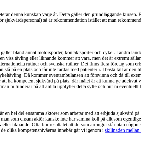
terar denna kunskap varje år. Detta gäller den grundläggande kursen
jukvårdspersonal) så är rekommendation istället att man rekommendera
äller bland annat motorsporter, kontaktsporter och cykel. I andra lände
en viss tävling eller liknande kommer att vara, men det är extremt sällan
ernationella rutiner och svenska rutiner. Det finns flera företag som erbj
kan stå på en plats och får inte färdas med patienter i. I bästa fall är de
keltävling. Då kommer eventambulansen att försvinna och då till exempel
 att ha kompetent sjukvård på plats, där målet är att kunna ge adekvat
man ni funderar på att anlita uppfyller detta syfte och hur ni eventuell
 det är en hel del ensamma aktörer som arbetar med att erbjuda sjukvård
då man som ensam aktör kanske inte har samma koll på allt som egentlige
ller liknande. Ofta blir resultatet att du som arrangör står utan någon sju
ad de olika kompetensnivåerna innebär går vi igenom i
skillnaden mellan